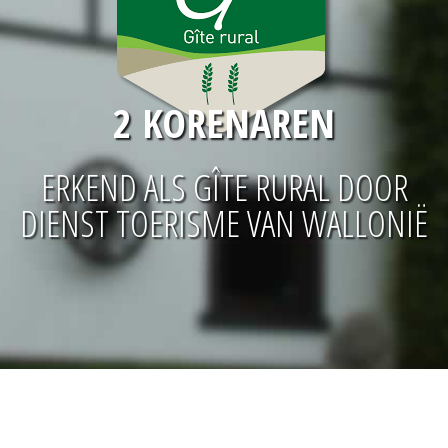
2 KORENAREN
ERKEND ALS GÎTE RURAL DOOR
DIENST TOERISME VAN WALLONIË