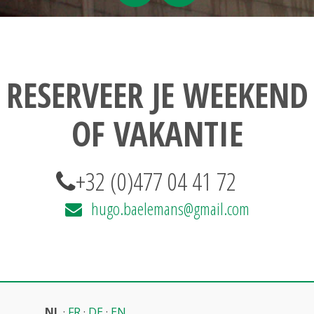
RESERVEER JE WEEKEND
OF VAKANTIE
+32 (0)477 04 41 72
hugo.baelemans@gmail.com
NL
·
FR
·
DE
·
EN